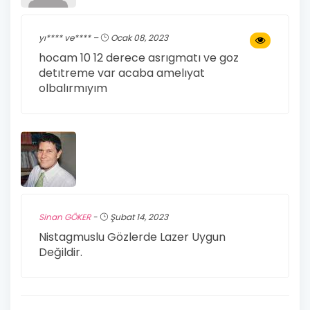
yı**** ve**** –
Ocak 08, 2023
hocam 10 12 derece asrıgmatı ve goz
detıtreme var acaba amelıyat
olbalırmıyım
Sinan GÖKER
-
Şubat 14, 2023
Nistagmuslu Gözlerde Lazer Uygun
Değildir.