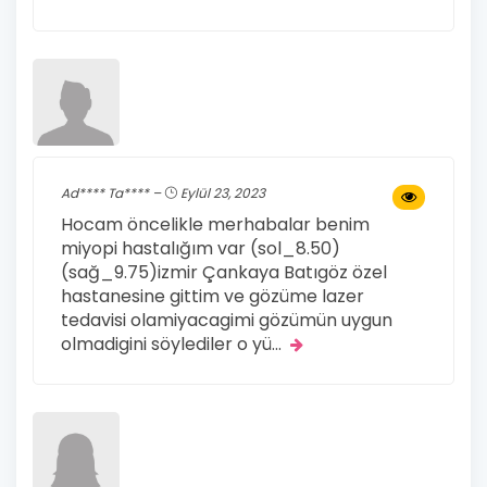
Ad**** Ta**** –
Eylül 23, 2023
Hocam öncelikle merhabalar benim
miyopi hastalığım var (sol_8.50)
(sağ_9.75)izmir Çankaya Batıgöz özel
hastanesine gittim ve gözüme lazer
tedavisi olamiyacagimi gözümün uygun
olmadigini söylediler o yü
...