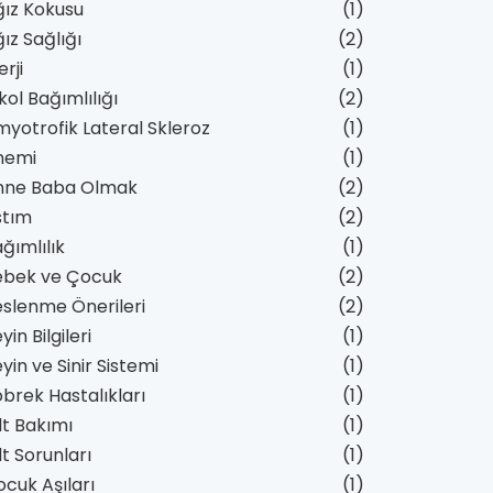
ız Kokusu
(1)
ız Sağlığı
(2)
erji
(1)
kol Bağımlılığı
(2)
yotrofik Lateral Skleroz
(1)
nemi
(1)
nne Baba Olmak
(2)
stım
(2)
ğımlılık
(1)
ebek ve Çocuk
(2)
slenme Önerileri
(2)
yin Bilgileri
(1)
yin ve Sinir Sistemi
(1)
brek Hastalıkları
(1)
lt Bakımı
(1)
lt Sorunları
(1)
cuk Aşıları
(1)