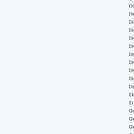
D
D
Di
D
Di
Di
Di
Di
Di
Di
D
Ek
Er
Ga
Ge
Ge