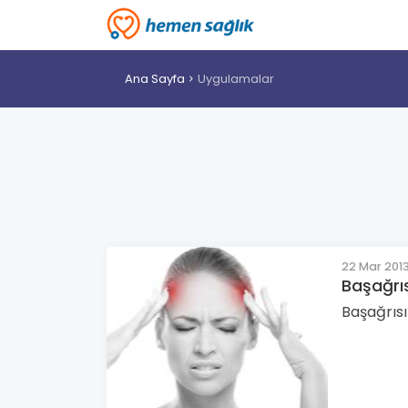
Ana Sayfa
Uygulamalar
22 Mar 201
Başağrıs
Başağrısı 