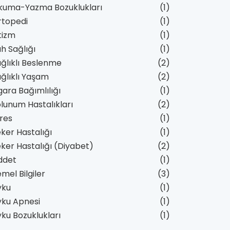
kuma-Yazma Bozuklukları
(1)
rtopedi
(1)
tizm
(1)
h Sağlığı
(1)
ğlıklı Beslenme
(2)
ğlıklı Yaşam
(2)
gara Bağımlılığı
(1)
lunum Hastalıkları
(2)
res
(1)
ker Hastalığı
(1)
ker Hastalığı (Diyabet)
(2)
ddet
(1)
mel Bilgiler
(3)
yku
(1)
yku Apnesi
(1)
ku Bozuklukları
(1)