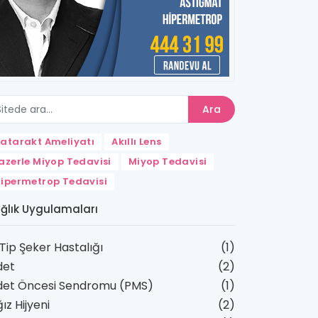
Ara
atarakt Ameliyatı
Akıllı Lens
azerle Miyop Tedavisi
Miyop Tedavisi
ipermetrop Tedavisi
ğlık Uygulamaları
 Tip Şeker Hastalığı
(1)
det
(2)
det Öncesi Sendromu (PMS)
(1)
ız Hijyeni
(2)