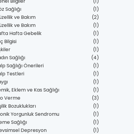
nel Bilgiler
(1)
z Sağlığı
(1)
zellik ve Bakım
(2)
zellik ve Bakım
(1)
fta Hafta Gebelik
(1)
aç Bilgisi
(1)
işkiler
(1)
dın Sağlığı
(4)
lp Sağlığı Önerileri
(1)
lp Testleri
(1)
aygı
(1)
mik, Eklem ve Kas Sağlığı
(1)
lo Verme
(3)
şilik Bozuklukları
(1)
ronik Yorgunluk Sendromu
(1)
eme Sağlığı
(1)
evsimsel Depresyon
(1)