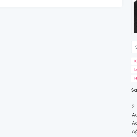
K
L
H
Sa
2.
A
A
Ağ