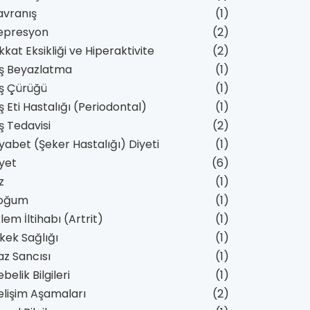
avranış
(1)
epresyon
(2)
kkat Eksikliği ve Hiperaktivite
(2)
iş Beyazlatma
(1)
ş Çürüğü
(1)
ş Eti Hastalığı (Periodontal)
(1)
ş Tedavisi
(2)
yabet (Şeker Hastalığı) Diyeti
(1)
yet
(6)
z
(1)
oğum
(1)
lem İltihabı (Artrit)
(1)
kek Sağlığı
(1)
z Sancısı
(1)
belik Bilgileri
(1)
lişim Aşamaları
(2)