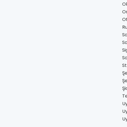
O
O
O
Ru
Sa
Sa
Si
So
St
Şe
Şe
Şi
Te
U
U
Uy