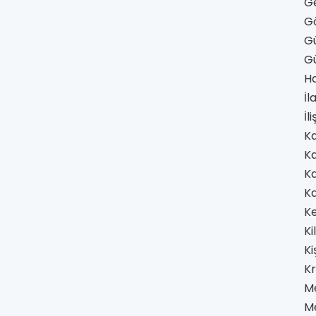
Ge
Gö
Gü
Gü
Ha
İl
İl
Ka
Ka
Ka
K
Ke
Ki
Ki
K
M
M