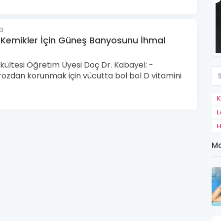
23
Kemikler İçin Güneş Banyosunu İhmal
kültesi Öğretim Üyesi Doç Dr. Kabayel: -
ozdan korunmak için vücutta bol bol D vitamini
K
L
H
Ma