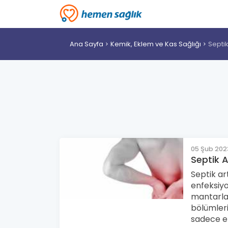
Ana Sayfa
Kemik, Eklem ve Kas Sağlığı
Septik
05 Şub 202
Septik A
Septik ar
enfeksiyo
mantarla
bölümleri
sadece ek