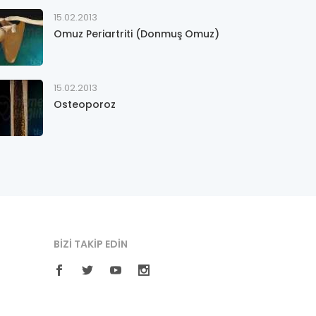
15.02.2013
Omuz Periartriti (Donmuş Omuz)
15.02.2013
Osteoporoz
BIZI TAKIP EDIN