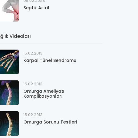
05.02.2023
Septik Artrit
ğlık Videoları
15.02.2013
Karpal Tünel Sendromu
15.02.2013
Omurga Ameliyatı
Komplikasyonları
15.02.2013
Omurga Sorunu Testleri