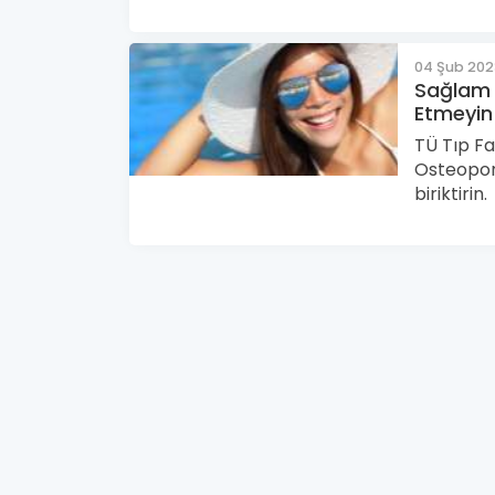
04 Şub 20
Sağlam 
Etmeyin
TÜ Tıp Fa
Osteopor
biriktirin.