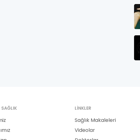
 SAĞLIK
LINKLER
miz
Sağlık Makaleleri
ımız
Videolar