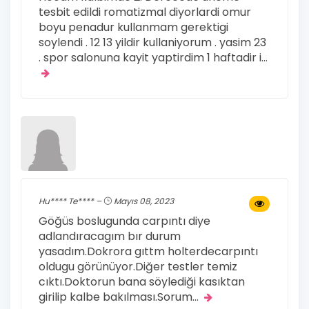
tesbit edildi romatizmal diyorlardi omur
boyu penadur kullanmam gerektigi
soylendi . 12 13 yildir kullaniyorum . yasim 23
. spor salonuna kayit yaptirdim 1 haftadir i
...
Hu**** Te**** –
Mayıs 08, 2023
Göğüs boslugunda carpıntı diye
adlandıracagım bır durum
yasadım.Dokrora gıttm holterdecarpıntı
oldugu görünüyor.Diğer testler temiz
cıktı.Doktorun bana söylediği kasıktan
girilip kalbe bakılması.Sorum
...