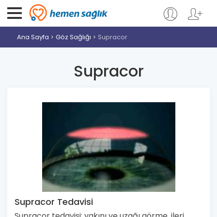
Ana Sayfa
Göz Sağlığı
Supracor
Supracor
Supracor Tedavisi
Supracor tedavisi; yakını ve uzağı görme, ileri