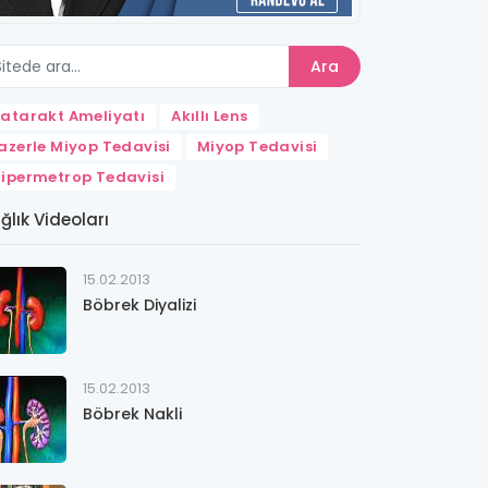
Ara
atarakt Ameliyatı
Akıllı Lens
azerle Miyop Tedavisi
Miyop Tedavisi
ipermetrop Tedavisi
ğlık Videoları
15.02.2013
Böbrek Diyalizi
15.02.2013
Böbrek Nakli