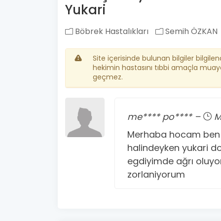
Yukari
Böbrek Hastalıkları
Semih ÖZKAN
Site içerisinde bulunan bilgiler bilgile
hekimin hastasını tıbbi amaçla muay
geçmez.
me**** po**** –
M
Merhaba hocam ben 2
halindeyken yukari d
egdiyimde ağrı oluyor 
zorlaniyorum