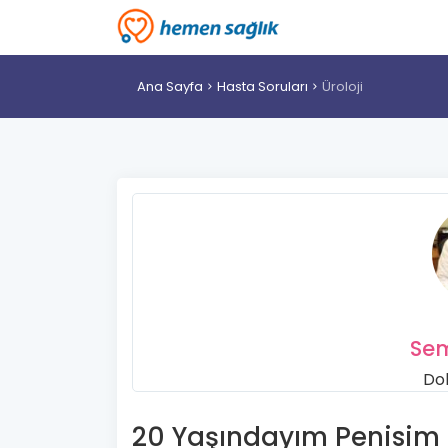
Ana Sayfa
Hasta Soruları
Üroloji
Se
Dok
20 Yaşındayım Penisim 