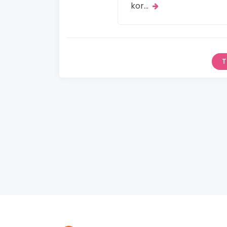
kor
...
T