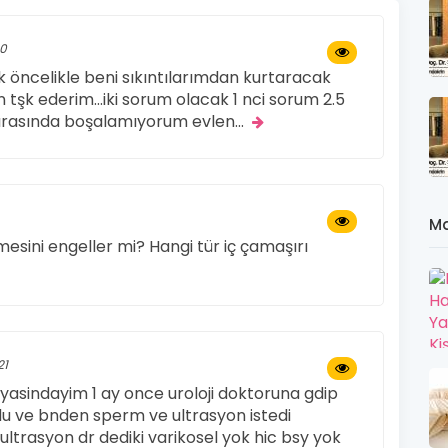
20
k öncelikle beni sıkıntılarımdan kurtaracak
 tşk ederim...iki sorum olacak 1 nci sorum 2.5
şki sırasında boşalamıyorum evlen
...
Ma
esini engeller mi? Hangi tür iç çamaşırı
21
sindayim 1 ay once uroloji doktoruna gdip
du ve bnden sperm ve ultrasyon istedi
ultrasyon dr dediki varikosel yok hic bsy yok