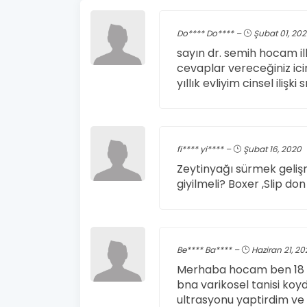
Do**** Do**** –
Şubat 01, 20
sayın dr. semih hocam il
cevaplar vereceğiniz icin
yıllık evliyim cinsel ili
fi**** yi**** –
Şubat 16, 2020
Zeytinyağı sürmek gelişm
giyilmeli? Boxer ,Slip don
Be**** Ba**** –
Haziran 21, 20
Merhaba hocam ben 18 ya
bna varikosel tanisi koy
ultrasyonu yaptirdim ve 