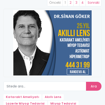
Önceki
1
2
3
4
Sonraki
Ara
Katarakt Ameliyatı
Akıllı Lens
Lazerle Miyop Tedavisi
Miyop Tedavisi