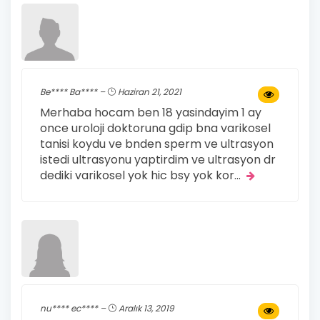
Be**** Ba**** –
Haziran 21, 2021
Merhaba hocam ben 18 yasindayim 1 ay
once uroloji doktoruna gdip bna varikosel
tanisi koydu ve bnden sperm ve ultrasyon
istedi ultrasyonu yaptirdim ve ultrasyon dr
dediki varikosel yok hic bsy yok kor
...
nu**** ec**** –
Aralık 13, 2019