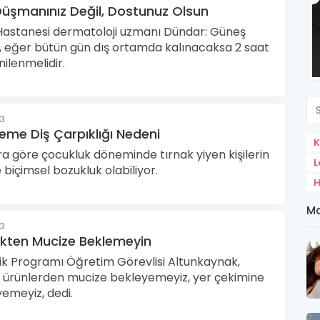
üşmanınız Değil, Dostunuz Olsun
Hastanesi dermatoloji uzmanı Dündar: Güneş
, eğer bütün gün dış ortamda kalınacaksa 2 saat
nilenmelidir.
23
eme Diş Çarpıklığı Nedeni
K
 göre çocukluk döneminde tırnak yiyen kişilerin
L
e biçimsel bozukluk olabiliyor.
H
Ma
23
kten Mucize Beklemeyin
ik Programı Öğretim Görevlisi Altunkaynak,
 ürünlerden mucize bekleyemeyiz, yer çekimine
yemeyiz, dedi.