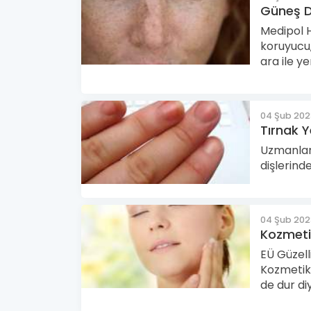
Güneş D
Medipol 
koruyucu
ara ile ye
04 Şub 20
Tırnak Y
Uzmanlara
dişlerind
04 Şub 20
Kozmeti
EÜ Güzell
Kozmetik
de dur di