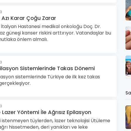
23
 Azı Karar Çoğu Zarar
 İtalyan Hastanesi medikal onkoloğu Doç. Dr.
Yaz güneşi kanser riskini arttırıyor. Vatandaşlar bu
utlaka önlem almalı.
23
pilasyon Sistemlerinde Takas Dönemi
lasyon sistemlerinde Türkiye de ilk kez takas
gerçekleşiyor.
Sa
23
Lazer Yöntemi İle Ağrısız Epilasyon
 istenmeyen tüylerden, lazer teknolojisi Ütüleme
 ağrı hissetmeden, deri yanıkları ve leke