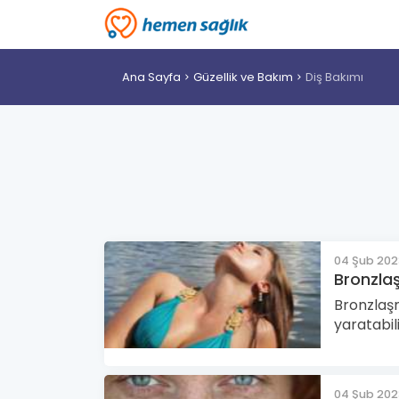
Ana Sayfa
Güzellik ve Bakım
Diş Bakımı
04 Şub 20
Bronzlaş
Bronzlaş
yaratabili
04 Şub 20