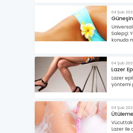
04 Şub 20
Güneşin
Universal
Salepçi: 
konuda m
04 Şub 20
Lazer E
Lazer epi
yöntemi 
04 Şub 20
Ütüleme 
Vücuttaki
Lazer ile