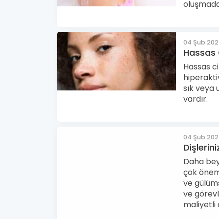
oluşmadan
04 Şub 20
Hassas C
Hassas cil
hiperakti
sık veya 
vardır.
04 Şub 20
Dişlerini
Daha bey
çok öneml
ve gülüm
ve görevl
maliyetli