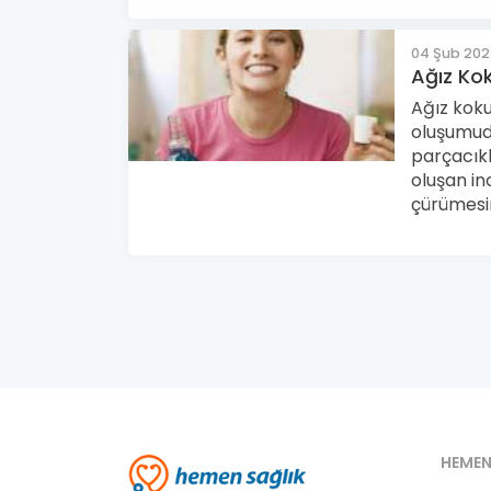
04 Şub 20
Ağız Kok
Ağız koku
oluşumudu
parçacık
oluşan in
çürümesin
HEMEN