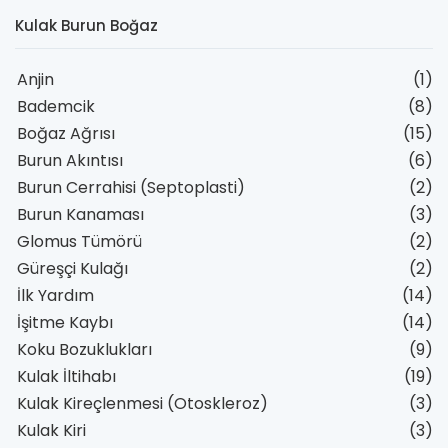
Kulak Burun Boğaz
Anjin
(1)
Bademcik
(8)
Boğaz Ağrısı
(15)
Burun Akıntısı
(6)
Burun Cerrahisi (Septoplasti)
(2)
Burun Kanaması
(3)
Glomus Tümörü
(2)
Güreşçi Kulağı
(2)
İlk Yardım
(14)
İşitme Kaybı
(14)
Koku Bozuklukları
(9)
Kulak İltihabı
(19)
Kulak Kireçlenmesi (Otoskleroz)
(3)
Kulak Kiri
(3)