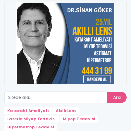
Ara
Katarakt Ameliyatı
Akıllı Lens
Lazerle Miyop Tedavisi
Miyop Tedavisi
Hipermetrop Tedavisi