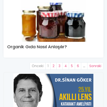
Organik Gıda Nasıl Anlaşılır?
Önceki
1
2
3
4
5
6
…
Sonraki