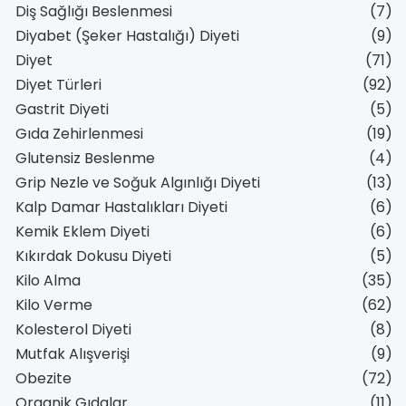
Diş Sağlığı Beslenmesi
(7)
Diyabet (Şeker Hastalığı) Diyeti
(9)
Diyet
(71)
Diyet Türleri
(92)
Gastrit Diyeti
(5)
Gıda Zehirlenmesi
(19)
Glutensiz Beslenme
(4)
Grip Nezle ve Soğuk Algınlığı Diyeti
(13)
Kalp Damar Hastalıkları Diyeti
(6)
Kemik Eklem Diyeti
(6)
Kıkırdak Dokusu Diyeti
(5)
Kilo Alma
(35)
Kilo Verme
(62)
Kolesterol Diyeti
(8)
Mutfak Alışverişi
(9)
Obezite
(72)
Organik Gıdalar
(11)